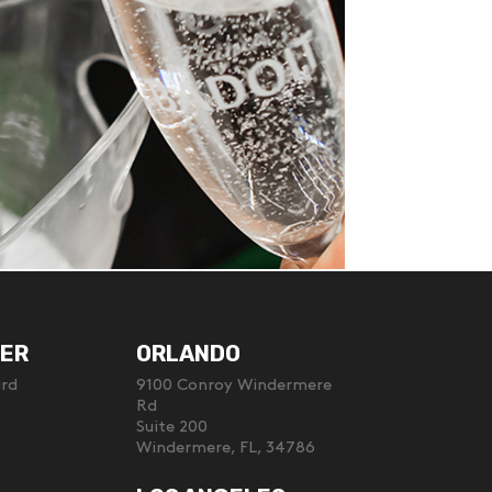
ER
ORLANDO
ard
9100 Conroy Windermere
Rd
Suite 200
Windermere, FL, 34786