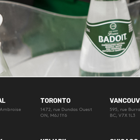
AL
TORONTO
VANCOUV
-Ambroise
1472, rue Dundas Ouest
595, rue Burr
ON, M6J 1Y6
BC, V7X 1L3