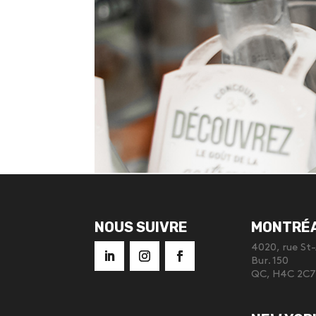
NOUS SUIVRE
MONTRÉ
4020, rue St
Bur. 150
QC, H4C 2C7