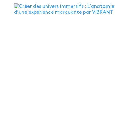
C
réer des univers immersifs : L’anatomie d’une expérience marquante par VIBRANT
Marketing Expérientiel
,
Stratégie