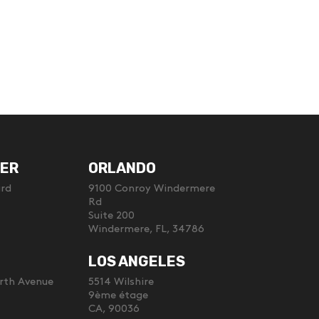
ER
ORLANDO
ard
9100 Conroy Windermere
Rd
Suite 200
Windermere, FL, 34786
LOS ANGELES
rth Avenue
5514 Wilshire
9ème étage
CA, 90036