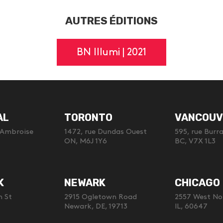
AUTRES ÉDITIONS
BN Illumi | 2021
AL
TORONTO
VANCOUV
-Ambroise
1472, rue Dundas Ouest
595, rue Burr
ON, M6J 1Y6
BC, V7X 1L3
K
NEWARK
CHICAGO
h St
2915 Ogletown Road
2557 West No
Newark, DE, 19713
IL, 60647