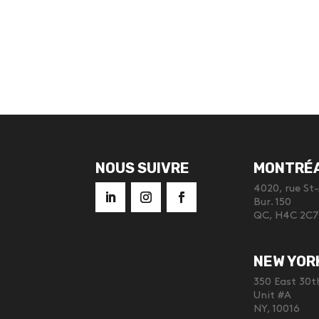
NOUS SUIVRE
MONTRÉ
4020, rue St
Bur. 150
QC, H4C 2C7
NEW YOR
350 East 30t
Unit #A
NY, 10016